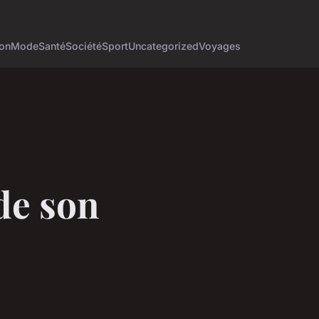
on
Mode
Santé
Société
Sport
Uncategorized
Voyages
de son