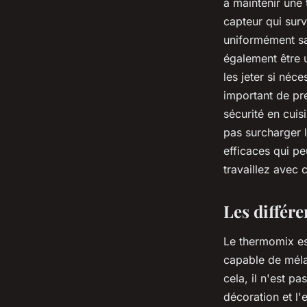
à maintenir une 
capteur qui surv
uniformément san
également être u
les jeter si néce
important de pr
sécurité en cuis
pas surcharger l
efficaces qui pe
travaillez avec 
Les différ
Le thermomix est
capable de méla
cela, il n'est p
décoration et l'