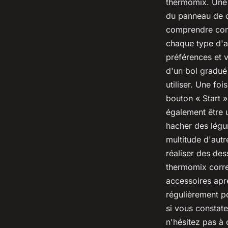
thermomix. Une 
du panneau de co
comprendre comm
chaque type d'a
préférences et v
d'un bol gradué 
utiliser. Une fo
bouton « Start »
également être 
hacher des légum
multitude d'aut
réaliser des des
thermomix correc
accessoires aprè
régulièrement po
si vous constat
n'hésitez pas à 