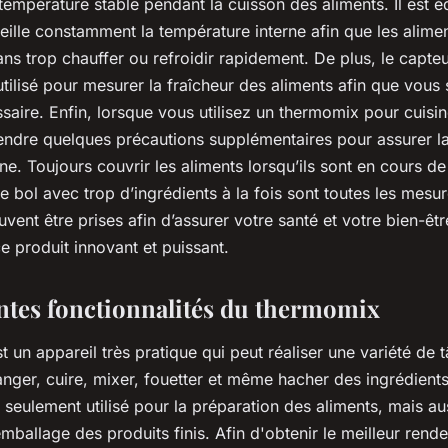
température stable pendant la cuisson des aliments. Il est é
eille constamment la température interne afin que les alimen
s trop chauffer ou refroidir rapidement. De plus, le capte
tilisé pour mesurer la fraîcheur des aliments afin que vous
ssaire. Enfin, lorsque vous utilisez un thermomix pour cuisine
endre quelques précautions supplémentaires pour assurer la 
ine. Toujours couvrir les aliments lorsqu’ils sont en cours de
e bol avec trop d’ingrédients à la fois sont toutes les mesu
uvent être prises afin d’assurer votre santé et votre bien-êt
ce produit innovant et puissant.
entes fonctionnalités du thermomix
 un appareil très pratique qui peut réaliser une variété de tâ
nger, cuire, mixer, fouetter et même hacher des ingrédients
as seulement utilisé pour la préparation des aliments, mais au
emballage des produits finis. Afin d'obtenir le meilleur ren