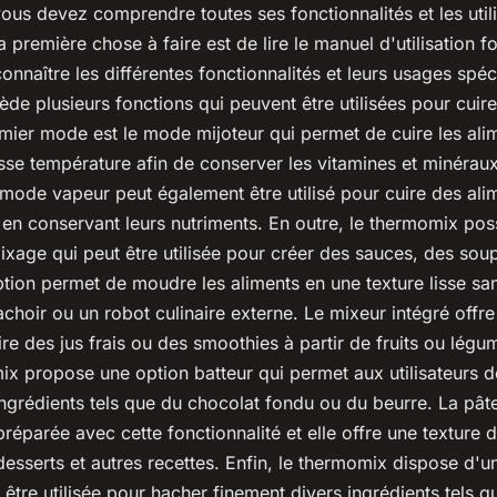
us devez comprendre toutes ses fonctionnalités et les util
 première chose à faire est de lire le manuel d'utilisation f
connaître les différentes fonctionnalités et leurs usages spéc
e plusieurs fonctions qui peuvent être utilisées pour cuire
emier mode est le mode mijoteur qui permet de cuire les ali
sse température afin de conserver les vitamines et minérau
 mode vapeur peut également être utilisé pour cuire des ali
 en conservant leurs nutriments. En outre, le thermomix po
ixage qui peut être utilisée pour créer des sauces, des sou
tion permet de moudre les aliments en une texture lisse san
choir ou un robot culinaire externe. Le mixeur intégré offr
aire des jus frais ou des smoothies à partir de fruits ou légu
ix propose une option batteur qui permet aux utilisateurs d
ingrédients tels que du chocolat fondu ou du beurre. La pât
réparée avec cette fonctionnalité et elle offre une texture 
sserts et autres recettes. Enfin, le thermomix dispose d'u
 être utilisée pour hacher finement divers ingrédients tels q