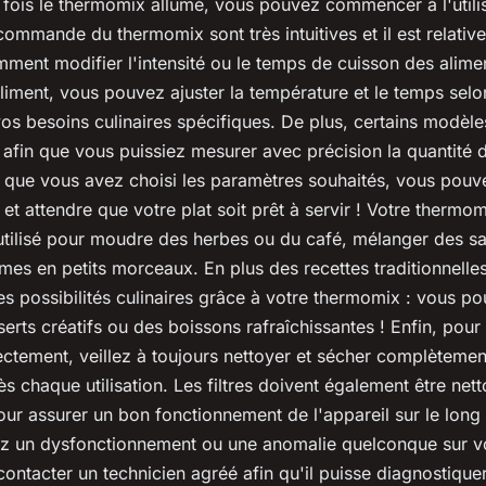
fois le thermomix allumé, vous pouvez commencer à l'utilis
mmande du thermomix sont très intuitives et il est relativ
ent modifier l'intensité ou le temps de cuisson des alime
liment, vous pouvez ajuster la température et le temps selo
os besoins culinaires spécifiques. De plus, certains modèl
afin que vous puissiez mesurer avec précision la quantité d
is que vous avez choisi les paramètres souhaités, vous pouv
 et attendre que votre plat soit prêt à servir ! Votre thermo
utilisé pour moudre des herbes ou du café, mélanger des s
es en petits morceaux. En plus des recettes traditionnelles,
res possibilités culinaires grâce à votre thermomix : vous 
serts créatifs ou des boissons rafraîchissantes ! Enfin, pour 
tement, veillez à toujours nettoyer et sécher complètement 
s chaque utilisation. Les filtres doivent également être net
ur assurer un bon fonctionnement de l'appareil sur le long
ez un dysfonctionnement ou une anomalie quelconque sur v
contacter un technicien agréé afin qu'il puisse diagnostiqu