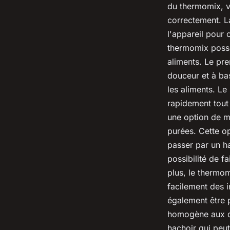
du thermomix, vo
correctement. La
l'appareil pour 
thermomix possèd
aliments. Le pr
douceur et à ba
les aliments. Le
rapidement tout
une option de m
purées. Cette op
passer par un ha
possibilité de f
plus, le thermom
facilement des 
également être p
homogène aux de
hachoir qui peut