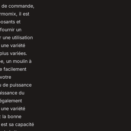
té de commande,
rmomix, il est
posants et
fournir un
une utilisation
 une variété
plus variées.
pe, un moulin à
e facilement
 votre
au de puissance
uissance du
 également
 une variété
z la bonne
 est sa capacité