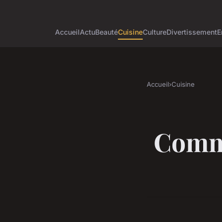
Accueil
Actu
Beauté
Cuisine
Culture
Divertissement
E
Accueil
›
Cuisine
Comme