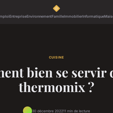
mploi
Entreprise
Environnement
Famille
Immobilier
Informatique
Mais
CUISINE
nt bien se servir 
thermomix ?
30 décembre 2022
11 min de lecture