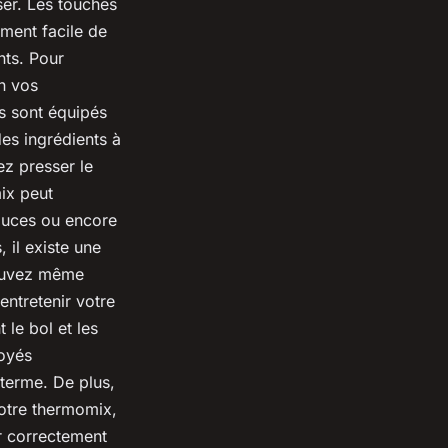
er. Les touches
ement facile de
nts. Pour
n vos
es sont équipés
es ingrédients à
ez presser le
mix peut
auces ou encore
 il existe une
pouvez même
entretenir votre
le bol et les
toyés
 terme. De plus,
otre thermomix,
er correctement