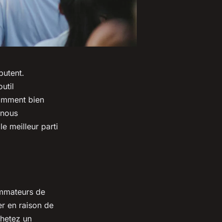
butent.
util
comment bien
 nous
e meilleur parti
ommateurs de
er en raison de
chetez un