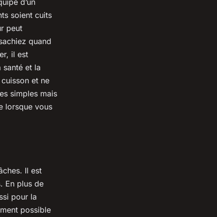
quipé d’un
ts soient cuits
ur peut
 sachiez quand
r, il est
santé et la
 cuisson et ne
res simples mais
re lorsque vous
ches. Il est
. En plus de
ssi pour la
dement possible