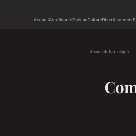
Accueil
Actu
Beauté
Cuisine
Culture
Divertissement
E
Accueil
›
Informatique
Comb