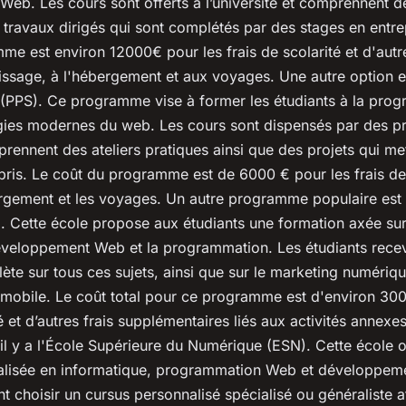
eb. Les cours sont offerts à l’université et comprennent d
 travaux dirigés qui sont complétés par des stages en entre
mme est environ 12000€ pour les frais de scolarité et d'aut
tissage, à l'hébergement et aux voyages. Une autre option e
(PPS). Ce programme vise à former les étudiants à la pr
gies modernes du web. Les cours sont dispensés par des pr
prennent des ateliers pratiques ainsi que des projets qui m
ris. Le coût du programme est de 6000 € pour les frais de s
rgement et les voyages. Un autre programme populaire est 
. Cette école propose aux étudiants une formation axée sur
éveloppement Web et la programmation. Les étudiants rece
te sur tous ces sujets, ainsi que sur le marketing numériqu
obile. Le coût total pour ce programme est d'environ 300
té et d’autres frais supplémentaires liés aux activités annex
il y a l'École Supérieure du Numérique (ESN). Cette école o
alisée en informatique, programmation Web et développeme
t choisir un cursus personnalisé spécialisé ou généraliste a