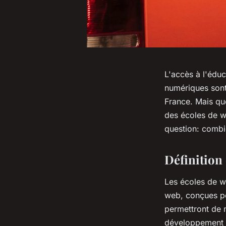
L'accès à l'édu
numériques sont
France. Mais que
des écoles de w
question: combi
Définition 
Les écoles de w
web, conçues po
permettront de m
développement w