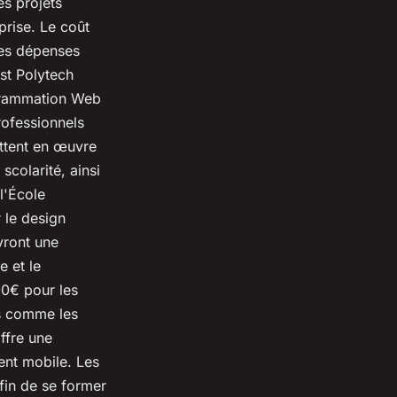
es projets
prise. Le coût
res dépenses
st Polytech
ogrammation Web
ofessionnels
ettent en œuvre
colarité, ainsi
l'École
 le design
vront une
e et le
0€ pour les
es comme les
ffre une
nt mobile. Les
fin de se former