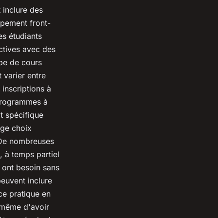
 inclure des
oppement front-
es étudiants
ctives avec des
ype de cours
 varier entre
inscriptions à
 programmes à
it spécifique
rge choix
. De nombreuses
, à temps partiel
s ont besoin sans
euvent inclure
ce pratique en
 même d'avoir