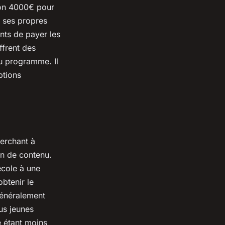
ron 4000€ pour
t ses propres
ants de payer les
ffrent des
du programme. Il
ptions
herchant à
on de contenu.
école à une
obtenir le
généralement
lus jeunes
e étant moins