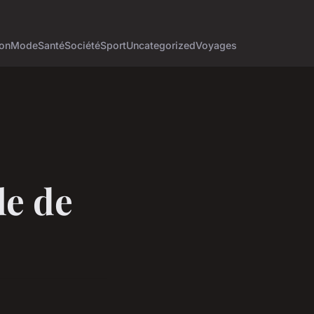
on
Mode
Santé
Société
Sport
Uncategorized
Voyages
le de