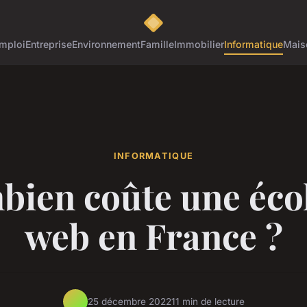
mploi
Entreprise
Environnement
Famille
Immobilier
Informatique
Mais
INFORMATIQUE
ien coûte une éco
web en France ?
25 décembre 2022
11 min de lecture