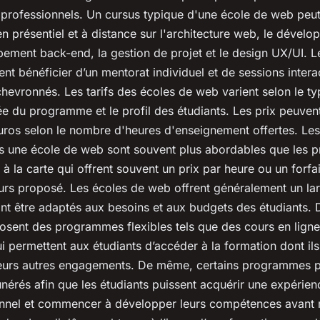
 professionnels. Un cursus typique d'une école de web peut
en présentiel et à distance sur l'architecture web, le dével
pement back-end, la gestion de projet et le design UX/UI. L
t bénéficier d’un mentorat individuel et de sessions intera
chevronnés. Les tarifs des écoles de web varient selon le t
e du programme et le profil des étudiants. Les prix peuvent
ros selon le nombre d'heures d'enseignement offertes. Les 
s une école de web sont souvent plus abordables que les
 à la carte qui offrent souvent un prix par heure ou un forfa
rs proposé. Les écoles de web offrent généralement un la
nt être adaptés aux besoins et aux budgets des étudiants
posent des programmes flexibles tels que des cours en ligne
i permettent aux étudiants d’accéder à la formation dont il
eurs autres engagements. De même, certains programmes p
nérés afin que les étudiants puissent acquérir une expérien
onnel et commencer à développer leurs compétences avant