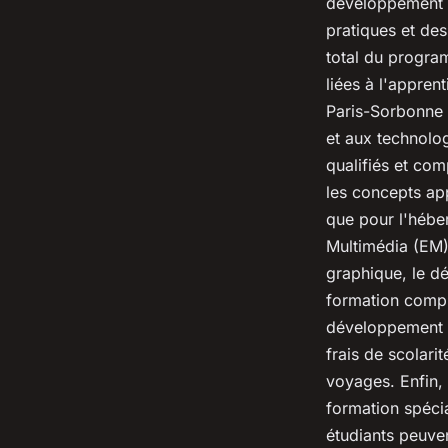
développement W
pratiques et des
total du progra
liées à l'appren
Paris-Sorbonne 
et aux technolo
qualifiés et com
les concepts app
que pour l'hébe
Multimédia (EM)
graphique, le d
formation complè
développement m
frais de scolari
voyages. Enfin, 
formation spéci
étudiants peuven