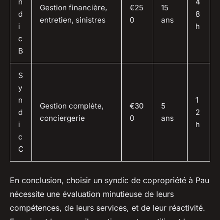
n
4
Gestion financière,
€25
15
d
8
entretien, sinistres
0
ans
i
h
c
B
S
y
n
1
Gestion complète,
€30
5
d
2
conciergerie
0
ans
i
h
c
C
En conclusion, choisir un syndic de copropriété à Pau
nécessite une évaluation minutieuse de leurs
compétences, de leurs services, et de leur réactivité.