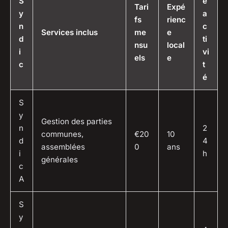
S
é
Tari
Expé
y
a
fs
rienc
n
c
Services inclus
me
e
d
ti
nsu
local
i
vi
els
e
c
t
é
S
y
Gestion des parties
n
2
communes,
€20
10
d
4
assemblées
0
ans
i
h
générales
c
A
S
y