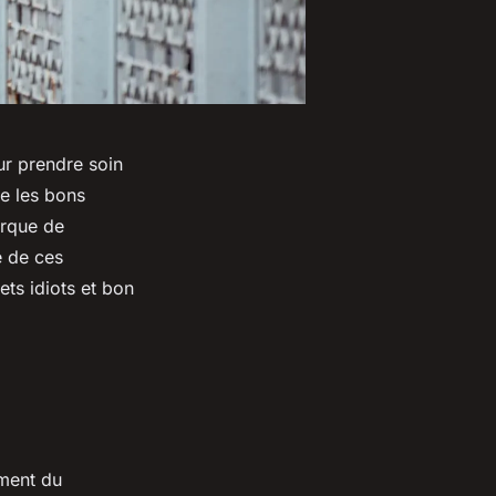
ur prendre soin
e les bons
arque de
e de ces
ets idiots et bon
oment du