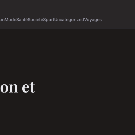
on
Mode
Santé
Société
Sport
Uncategorized
Voyages
on et