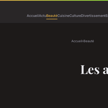
Accueil
Actu
Beauté
Cuisine
Culture
Divertissement
E
Accueil
›
Beauté
Les 