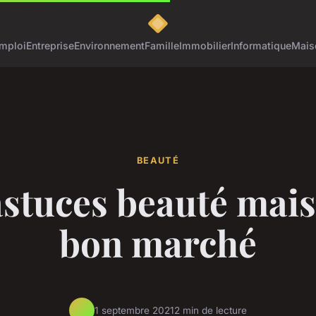
mploi
Entreprise
Environnement
Famille
Immobilier
Informatique
Mais
BEAUTÉ
astuces beauté mais
bon marché
1 septembre 2021
2 min de lecture