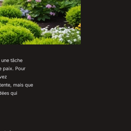
r une tâche
e paix. Pour
avez
tente, mais que
dées qui