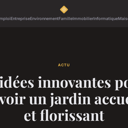
mploi
Entreprise
Environnement
Famille
Immobilier
Informatique
Mais
ACTU
 idées innovantes p
voir un jardin accue
et florissant