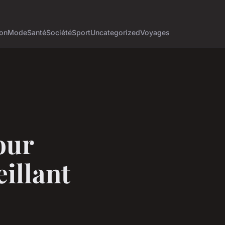
on
Mode
Santé
Société
Sport
Uncategorized
Voyages
our
illant