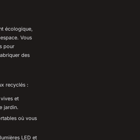
nt écologique,
e espace. Vous
es pour
fabriquer des
x recyclés :
vives et
 jardin.
rtables où vous
 lumières LED et