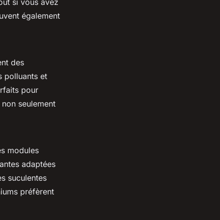
out si vous avez
peuvent également
ent des
es polluants et
rfaits pour
n non seulement
des modules
lantes adaptées
es
suculentes
niums
préfèrent