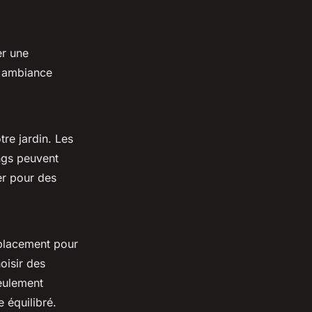
er une
e ambiance
re jardin. Les
angs peuvent
er pour des
emplacement pour
oisir des
seulement
 équilibré.