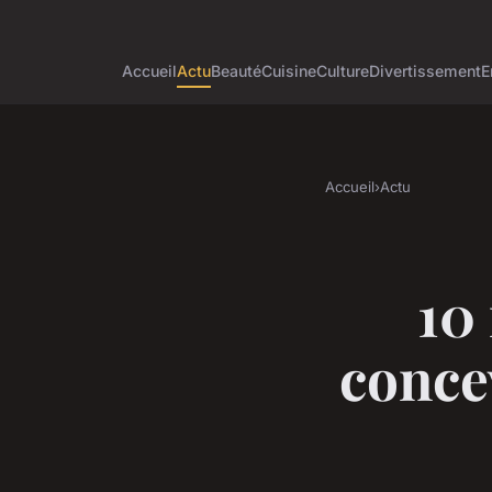
Accueil
Actu
Beauté
Cuisine
Culture
Divertissement
E
Accueil
›
Actu
10
conce