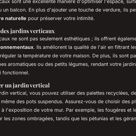
icaux sont une excellente manière d'optimiser l'espace, surt
ou un balcon. En plus d'ajouter une touche de verdure, ils 
re naturelle
pour préserver votre intimité.
des jardins verticaux
icaux ne sont pas seulement esthétiques ; ils offrent égalem
ironnementaux
. Ils améliorent la qualité de l'air en filtrant l
réguler la température de votre maison. De plus, ils sont pa
rbes aromatiques ou des petits légumes, rendant votre jardi
 fonctionnel.
 un jardin vertical
rdin vertical, vous pouvez utiliser des palettes recyclées, 
 même des pots suspendus. Assurez-vous de choisir des p
t à l'exposition de votre mur. Par exemple, les
fougères
et l
ur les zones ombragées, tandis que les
pétunias
et les
géra