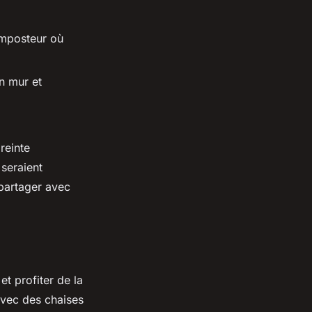
omposteur où
n mur et
reinte
seraient
 partager avec
t profiter de la
avec des chaises