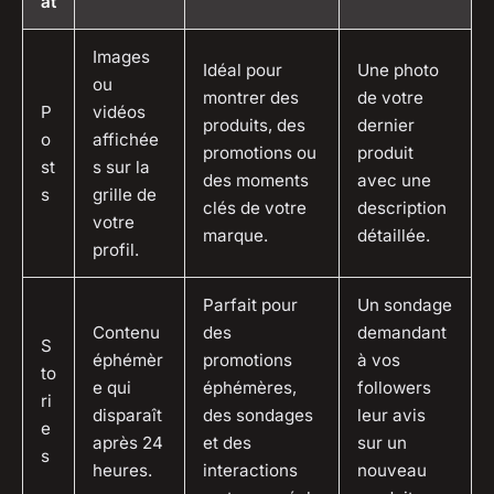
at
Images
Idéal pour
Une photo
ou
montrer des
de votre
P
vidéos
produits, des
dernier
o
affichée
promotions ou
produit
st
s sur la
des moments
avec une
s
grille de
clés de votre
description
votre
marque.
détaillée.
profil.
Parfait pour
Un sondage
Contenu
des
demandant
S
éphémèr
promotions
à vos
to
e qui
éphémères,
followers
ri
disparaît
des sondages
leur avis
e
après 24
et des
sur un
s
heures.
interactions
nouveau