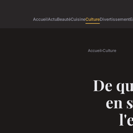
Accueil
Actu
Beauté
Cuisine
Culture
Divertissement
E
Accueil
›
Culture
De qu
en 
l'