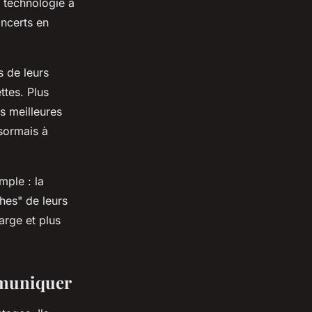
 technologie a
oncerts en
s de leurs
ttes. Plus
s meilleures
ésormais à
mple : la
ches" de leurs
arge et plus
mmuniquer