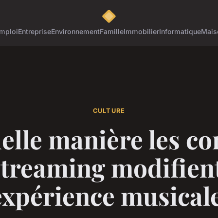
mploi
Entreprise
Environnement
Famille
Immobilier
Informatique
Mais
CULTURE
elle manière les co
streaming modifient
expérience musical