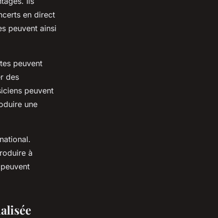
tages. Ils
certs en direct
es peuvent ainsi
stes peuvent
er des
usiciens peuvent
oduire une
national.
produire à
s peuvent
alisée