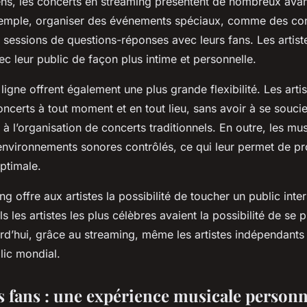
ens, les concerts en streaming présentent de nombreux avan
emple, organiser des événements spéciaux, comme des con
 sessions de questions-réponses avec leurs fans. Les artist
c leur public de façon plus intime et personnelle.
ligne offrent également une plus grande flexibilité. Les arti
ncerts à tout moment et en tout lieu, sans avoir à se souci
s à l’organisation de concerts traditionnels. En outre, les m
environnements sonores contrôlés, ce qui leur permet de pr
ptimale.
ng offre aux artistes la possibilité de toucher un public inter
s les artistes les plus célèbres avaient la possibilité de se 
urd’hui, grâce au streaming, même les artistes indépendant
lic mondial.
s fans : une expérience musicale personn