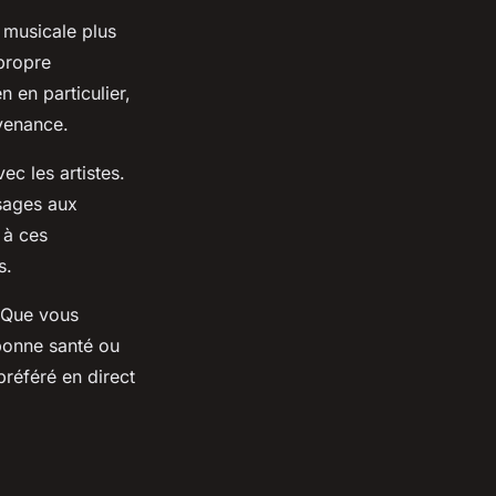
 musicale plus
 propre
 en particulier,
venance.
ec les artistes.
ssages aux
 à ces
s.
. Que vous
 bonne santé ou
préféré en direct