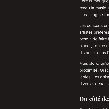
L’ère numérique
rendu la musique
streaming ne fon
Les concerts e
artistes préféré
besoin de faire 
places, tout est
distance, dans l
Mais alors, qu’e
proximité
. Grâc
idoles. Les arti
diverse, dépass
Du côté de