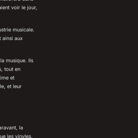
nt voir le jour,
strie musicale.
 ainsi aux
la musique. Ils
s, tout en
time et
e, et leur
ravant, la
e les vinyles,