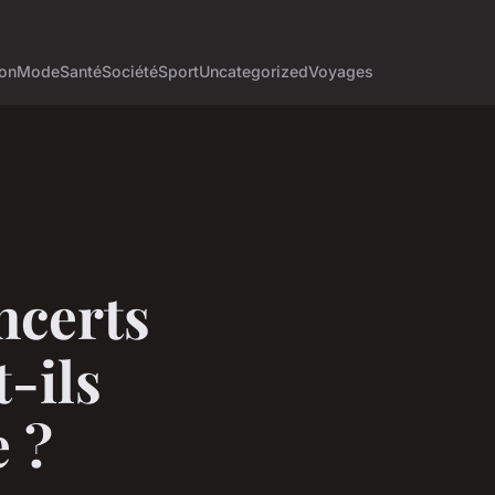
on
Mode
Santé
Société
Sport
Uncategorized
Voyages
ncerts
-ils
e ?